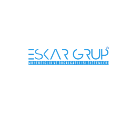
Buderus Yer Tipi Kazan
Devamını oku
ÜRÜNLERIMIZ
İL