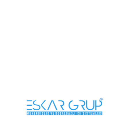
Viessman, Alarko, Demirdöküm, Doğsan Hermetik,
Yoğuşmalı, Bacalı kombilerin, Kombi montajı, tamiri, bakımı ve
onarımı için Ankara ilçe ve semtlerine Kombi Teknik Servis
hizmetlerimizden yararlanabilirsiniz.
HAKKIMIZDA
Alanında uzman personelimiz ve güçlü teknik altyapımız
ile doğalgaz projelerinde standartların üzerinde,
profesyonel ve güvenilir hizmet sunmaktayız. Doğalgaz
sistemlerinde geniş ürün seçenekleri ve kaliteli hizmetle
tanışmak için sizleri ESKAR GRUP'a bekliyoruz.
Daha Fazla