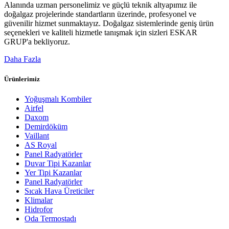
Alanında uzman personelimiz ve güçlü teknik altyapımız ile
doğalgaz projelerinde standartların üzerinde, profesyonel ve
güvenilir hizmet sunmaktayız. Doğalgaz sistemlerinde geniş ürün
seçenekleri ve kaliteli hizmetle tanışmak için sizleri ESKAR
GRUP'a bekliyoruz.
Daha Fazla
Ürünlerimiz
Yoğuşmalı Kombiler
Airfel
Daxom
Demirdöküm
Vaillant
AS Royal
Panel Radyatörler
Duvar Tipi Kazanlar
Yer Tipi Kazanlar
Panel Radyatörler
Sıcak Hava Üreticiler
Klimalar
Hidrofor
Oda Termostadı