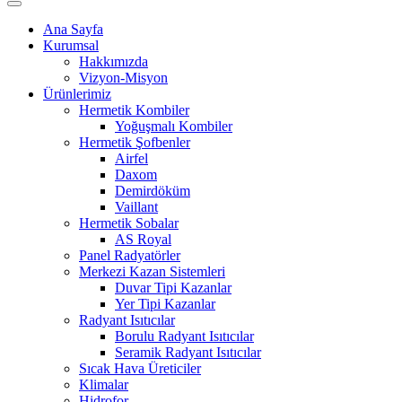
Ana Sayfa
Kurumsal
Hakkımızda
Vizyon-Misyon
Ürünlerimiz
Hermetik Kombiler
Yoğuşmalı Kombiler
Hermetik Şofbenler
Airfel
Daxom
Demirdöküm
Vaillant
Hermetik Sobalar
AS Royal
Panel Radyatörler
Merkezi Kazan Sistemleri
Duvar Tipi Kazanlar
Yer Tipi Kazanlar
Radyant Isıtıcılar
Borulu Radyant Isıtıcılar
Seramik Radyant Isıtıcılar
Sıcak Hava Üreticiler
Klimalar
Hidrofor