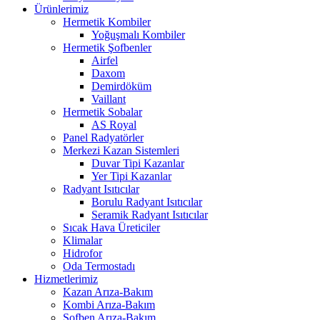
Ürünlerimiz
Hermetik Kombiler
Yoğuşmalı Kombiler
Hermetik Şofbenler
Airfel
Daxom
Demirdöküm
Vaillant
Hermetik Sobalar
AS Royal
Panel Radyatörler
Merkezi Kazan Sistemleri
Duvar Tipi Kazanlar
Yer Tipi Kazanlar
Radyant Isıtıcılar
Borulu Radyant Isıtıcılar
Seramik Radyant Isıtıcılar
Sıcak Hava Üreticiler
Klimalar
Hidrofor
Oda Termostadı
Hizmetlerimiz
Kazan Arıza-Bakım
Kombi Arıza-Bakım
Şofben Arıza-Bakım