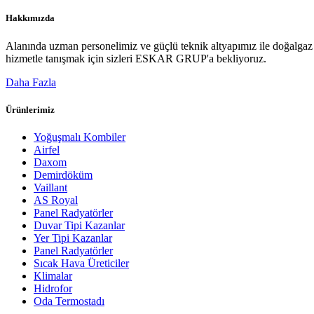
Hakkımızda
Alanında uzman personelimiz ve güçlü teknik altyapımız ile doğalgaz p
hizmetle tanışmak için sizleri ESKAR GRUP'a bekliyoruz.
Daha Fazla
Ürünlerimiz
Yoğuşmalı Kombiler
Airfel
Daxom
Demirdöküm
Vaillant
AS Royal
Panel Radyatörler
Duvar Tipi Kazanlar
Yer Tipi Kazanlar
Panel Radyatörler
Sıcak Hava Üreticiler
Klimalar
Hidrofor
Oda Termostadı