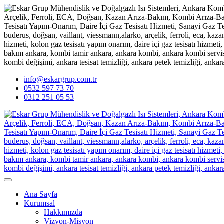
info@eskargrup.com.tr
0532 597 73 70
0312 251 05 53
Ana Sayfa
Kurumsal
Hakkımızda
Vizyon-Misyon