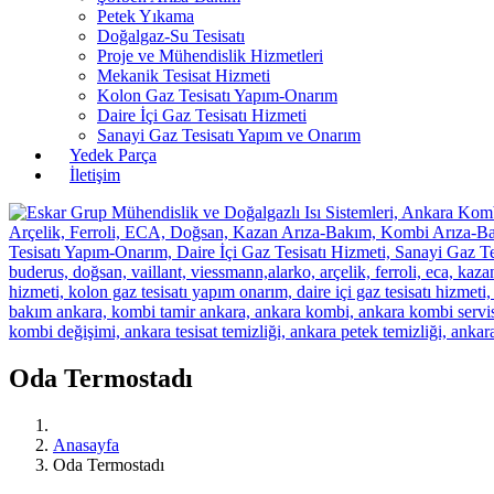
Petek Yıkama
Doğalgaz-Su Tesisatı
Proje ve Mühendislik Hizmetleri
Mekanik Tesisat Hizmeti
Kolon Gaz Tesisatı Yapım-Onarım
Daire İçi Gaz Tesisatı Hizmeti
Sanayi Gaz Tesisatı Yapım ve Onarım
Yedek Parça
İletişim
Oda Termostadı
Anasayfa
Oda Termostadı